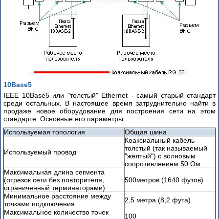
HUB/
Концентратор
Switch/
Коммутутор
Router
начальные
сведения
10Base5
IEEE 10Base5 или "толстый" Ethernet - самый старый стандарт
Router/
среди остальных. В настоящее время затруднительно найти в
Маршрутизатор
продаже новое оборудование для построения сети на этом
стандарте. Основные его параметры
Виртуальные
Используемая топология
Общая шина
Локальные
Коаксиальный кабель
Сети:
толстый (так называемый
VLAN
Используемый провод
"желтый") с волновым
-
сопротивлением 50 Ом.
часть
Максимальная длина сегмента
1
(отрезок сети без повторителя,
500метров (1640 футов)
ограниченный терминаторами)
VLAN
Минимальное расстояние между
2,5 метра (8,2 фута)
точками подключения
-
Максимальное количество точек
часть
100