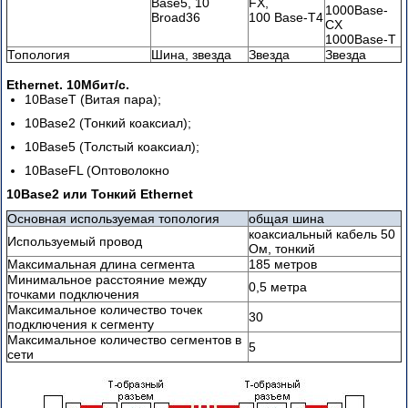
Base5, 10
FX,
1000Base-
Broad36
100 Base-T4
Точка
CX
Точка
1000Base-T
Топология
Шина, звезда
Звезда
Звезда
Одномодовое
Ethernet. 10Мбит/с.
(SMF
10BaseT (Витая пара);
—
Single-
10Base2 (Тонкий коаксиал);
Mode
10Base5 (Толстый коаксиал);
Fiber)
и
10BaseFL (Оптоволокно
многомодовое
10Base2 или Тонкий Ethernet
(MMF
—
Основная используемая топология
общая шина
Multi-
коаксиальный кабель 50
Используемый провод
Ом, тонкий
Mode
Максимальная длина сегмента
185 метров
Fiber)
Минимальное расстояние между
оптоволокно
0,5 метра
точками подключения
Максимальное количество точек
Основы
30
подключения к сегменту
TCP/IP
Максимальное количество сегментов в
5
сети
Классификация
IP