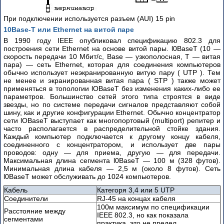
часть
2
При подключении используется разъем (AUI) 15 pin
Многоуровневый
10Base-T или Ethernet на витой паре
процесс
В 1990 году IEEE опубликовал спецификацию 802.3 для
коммуникации.
построения сети Ethernet на основе витой пары. l0BaseT (10 —
Сетевые
скорость передачи 10 Мбит/с, Base — узкополосная, Т — витая
компоненты.
пара) — сеть Ethernet, которая для соединения компьютеров
обычно использует неэкранированную витую пару ( UTP ). Тем
не менее и экранированная витая пара ( STP ) также может
Принципы
применяться в топологии lOBaseT без изменения каких-либо ее
работы
параметров.
Большинство сетей этого типа строятся в виде
сетевого
звезды, но по системе передачи сигналов представляют собой
протокола
шину, как и другие конфигурации Ethernet. Обычно концентратор
CSMA/CD.
сети lOBaseT выступает как многопортовый (multiport) репитер и
часто располагается в распределительной стойке здания.
Каждый компьютер подключается к другому концу кабеля,
Принципы
соединенного с концентратором, и использует две пары
работы
проводов: одну — для приема, другую — для передачи.
метода
Максимальная длина сегмента l0BaseT — 100 м (328 футов).
доступа
Минимальная длина кабеля — 2,5 м (около 8 футов). Сеть
к
l0BaseT может обслуживать до 1024 компьютеров.
сети
Кабель
Категоря 3,4 или 5 UTP
CSMA/CA.
Соединители
RJ-45 на концах кабеля
100м максимум по спецификации
Расстояние между
Стандарты
IEEE 802.3, но как показала
сегментами
IEEE
практика, это не предел