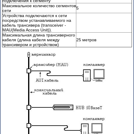
подключения к сегменту
2
Максимальное количество сегментов
5
сети
VLAN
Устройства подключаются к сети
-
посредством устанавливаемого на
часть
кабель трансивера (transceiver -
3
MAU(Media Access Unit)).
Максимальная длина трансиверного
кабеля (длина кабеля между
25 метров
Основы
трансивером и устройством)
технологии
АТМ
-
часть
1
часть
2
Cisco
QoS
часть
1
Cisco
QoS