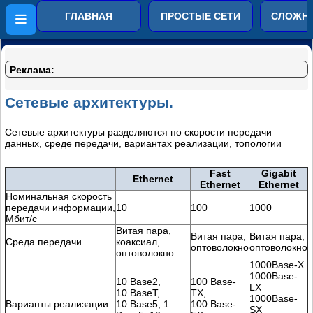
Компьютерные сети от
ГЛАВНАЯ
ПРОСТЫЕ СЕТИ
СЛОЖНЫ
простого к сложному
Сетевые
модели
Реклама:
Виды
Сетевые архитектуры.
сетей
Сетевые архитектуры разделяются по скорости передачи
Правила
данных, среде передачи, вариантах реализации, топологии
формирования
сети
Fast
Gigabit
Ethernet
Топологии
Ethernet
Ethernet
Номинальная скорость
сетей
передачи информации,
10
100
1000
Мбит/с
Сетевые
Витая пара,
архитектуры
Витая пара,
Витая пара,
Среда передачи
коаксиал,
оптоволокно
оптоволокно
оптоволокно
Замена
1000Base-X
BNC
1000Base-
10 Base2,
100 Base-
LX
на
10 BaseT,
TX,
1000Base-
UTP
Варианты реализации
10 Base5, 1
100 Base-
SX