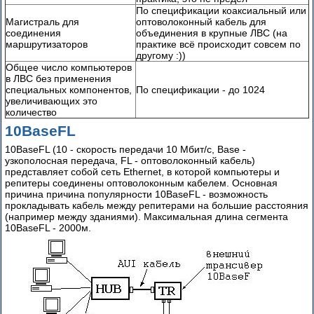
802.11
По спецификации коаксиальный или
Магистраль для
оптоволоконный кабель для
соединения
объединения в крупные ЛВС (на
маршрутизаторов
практике всё происходит совсем по
другому :))
Общее число компьютеров
в ЛВС без применения
специальных компонентов,
По спецификации - до 1024
увеличивающих это
количество
10BaseFL
10BaseFL (10 - скорость передачи 10 Мбит/с, Base -
узкополосная передача, FL - оптоволоконный кабель)
представляет собой сеть Ethernet, в которой компьютеры и
репитеры соединены оптоволоконным кабелем. Основная
причина причина популярности 10BaseFL - возможность
прокладывать кабель между репитерами на большие расстояния
(например между зданиями). Максимальная длина сегмента
10BaseFL - 2000м.