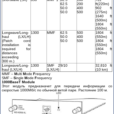
62.5
200
ft(220m)
50.0
400
902 ft
50.0
500
(275m)
1640 ft
(500m)
1804 ft
(550m)
Longwave/Long-
1300
MMF
62.5
500
1804 ft
haul (LX/LH)
50.0
400
(550m)
(Patch cord
50.0
500
1804 ft
installation is
(550m)
required for
1804 ft
distances
(550m)
exceeding
300 m.)
Longwave/Long-
1300
SMF 2
9/10
32,810 ft
haul (LX/LH)
(LX/LH)
(10 km)
MMF –
M
ulti
M
ode
F
requency
SMF –
S
ingle
M
ode
F
requency
1000BaseT Module
Этот модуль предназначет для передачи информации со
скоростью 1000Мб/с по обычной витой паре. Растояние 100 м.