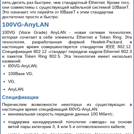
пять-десять раз быстрее, чем стандартный Ethernet. Кроме того,
они совместимы с существующей кабельной системой 10BaseT.
Это означает, что перейти от l0BaseT к этим стандартам
достаточно просто и быстро.
100VG-AnyLAN
100VG (Voice Grade) AnyLAN - новая сетевая технология,
которая сочетает в себе элементы Ethernet и Token Ring. Эта
технология, разработанная фирмой Hewlett-Packard, в
настоящее время совершенствуется стандартом IEEE 802.12.
Спецификация 802.12 -стандарт передачи кадров Ethernet 802.3
и пакетов Token Ring 802.5.
Эта технология имеет несколько
названий:
l00VG-AnyLAN;
100Base VG;
VG;
AnyLAN.
Спецификации
Перечислим возможности некоторых из существующих в
настоящее время спецификаций l00VG-AnyLAN:
минимальная скорость передачи данных 100 Мбит/с;
поддержка каскадируемой топологии «звезда» на основе
витой пары категории 3, 4 или 5 и оптоволоконного кабеля;