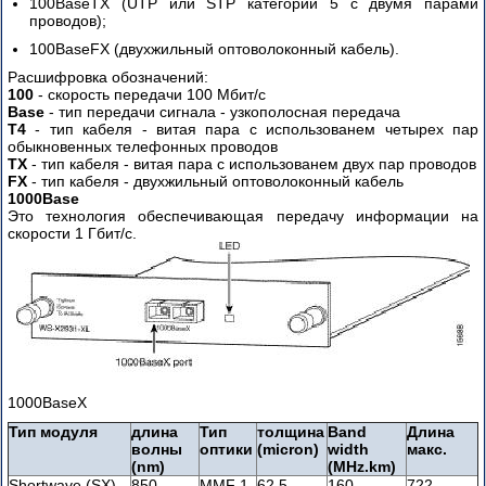
100BaseTX (UTP или STP категории 5 с двумя парами
проводов);
100BaseFX (двухжильный оптоволоконный кабель).
Расшифровка обозначений:
100
- скорость передачи 100 Мбит/с
Base
- тип передачи сигнала - узкополосная передача
T4
- тип кабеля - витая пара с использованем четырех пар
обыкновенных телефонных проводов
TX
- тип кабеля - витая пара с использованем двух пар проводов
FX
- тип кабеля - двухжильный оптоволоконный кабель
1000Base
Это технология обеспечивающая передачу информации на
скорости 1 Гбит/с.
1000BaseX
Тип модуля
длина
Тип
толщина
Band
Длина
волны
оптики
(micron)
width
макс.
(nm)
(MHz.km)
Shortwave (SX)
850
MMF 1
62.5
160
722