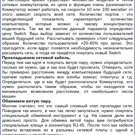
сетевых коммутаторов, их цена и функции очень различаются.
Коммутатор может работать на скорости 10 или 100 мегабит от
этого зависит скорость всей сети. Количество портов - это
определяющий показатель характеризует количество
компьютеров, которые можно к такому концентратору
подключить. Так же во многом данный параметр определяет
цену Switch. Ваш выбор зависит от количества пользователей
вашей будущей сети. Рассчитывать примерно стоит следующим
образом. Количество пользователей +20-40% про запас. Это
пригодится, если вдруг появятся необходимость незначительно
расширить сеть, и тогда не придётся покупать новый Switch.
Прокладываем сетевой кабель.
Перед тем как идти и покупать витую пару, нужно определиться,
сколько её нужно, где и как она будет пролегать. Отмерить, хотя
бы примерно расстояние между компьютерами будущей сети,
причем нужно учитывать все изгибы комнат, плинтусы и т.д.
Определиться, где и как будет располагаться Коммутатор, его
нужно располагать таким образом, чтобы он находился на
минимально возможном расстоянии, от наибольшего числа
машин.
Обжимаем витую пару.
Многие считают, что это самый сложный этап прокладки сети.
Поводков так много, в них так легко запутаться, нужно покупать
специальный обжимной инструмент и т.д. На самом деле все
довольно просто. Для обжима витой пары вам потребуются
специальные клещи и коннектора RJ-45. После того как кабеля
обжаты вставляем их в разъемы сетевой платы с одной и
коммутатора с другой стороны.