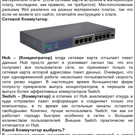
Cisco
плату, последнее, как правило, не требуется). Местоположение
-
разъема Wol различно на разных материнских платах, так что
часть
если не можете его найти, почитайте инструкцию к плате.
2
Сетевой Коммутатор.
Hub – (Концентратор)
когда сетевая карта отсылает пакет
данных Hub просто делит и усиливает сигнал так, что его
получают все пользователи сети, но принимает только та
сетевая карта которой адресован пакет данных. Очевидно, что
при одновременной работе нескольких пользователей скорость
сети резко падает. В настоящее время большинство фирм
попросту прекратили выпуск концентраторов, и перешли на
выпуск более эффективных коммутаторов Switch.
Switch – (Коммутатор)
в отличие от Hub анализирует откуда и
куда отправлен пакет информации и соединяет только эти
компьютеры, в то время как остальные каналы остаются
свободными. Конечно, лучше использовать Switch, так как он
работает гораздо быстрее особенно в сетях с большим
количеством пользователей. Внешне Switch практически не
отличается от Hub.
Какой Коммутатор выбрать?
В настоящее время существует множество моделей и типов