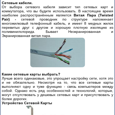
Сетевые кабели.
От выбора сетевого кабеля зависит тип сетевых карт и
Как
коммутатора, что вы будите использовать. В настоящее время
быстро
наиболее распространённым является
Витая Пара (Twisted
настроить
Pair) -
сетевой проводник по структуре напоминает
сеть
многожилковый телефонный кабель, и имеет 8 медных жилок
перевитых друг с другом и хорошую плотную изоляцию из
из
поливинилхлорида. Бывает Неэкранированная и
двух
Экранированная витая пара.
компьютеров?
Установка
и
настройка
коммутаторов
CISCO
CATALYST
Какие сетевые карты выбрать?
2900
Лучше всего одинаковые, это упрощает настройку сети, хотя это
3500
и не обязательно. Несмотря на то, что все сетевые карты
(часть
выполняют одну и туже функцию - связь компьютеров между
1)
собой. Однако есть ряд особенностей и технологий, которые,
могут отсутствовать у дешевых сетевых карт и присутствовать у
Часть
более дорогих.
2
Устройство Сетевой Карты
Часть